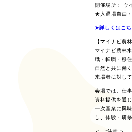
開催場所： ウイ
★入退場自由
➤詳しくはこち
【マイナビ農林
マイナビ農林水
職・転職・移
自然と共に働
来場者に対し
会場では、仕
資料提供を通
一次産業に興
し、体験・研
＜ ご注意 ＞