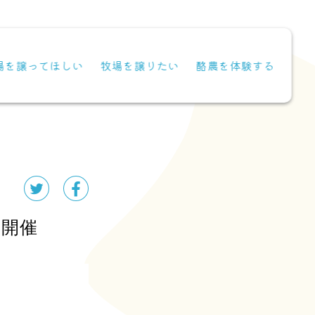
場を譲ってほしい
牧場を譲りたい
酪農を体験する
）開催