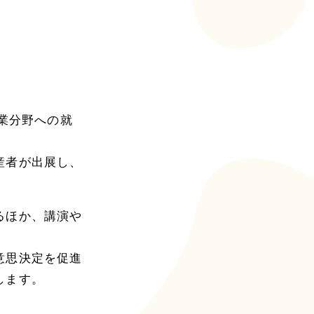
業分野への就
産者が出展し、
るほか、講演や
意思決定を促進
します。